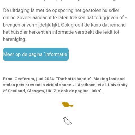
De uitdaging is met de opsporing het gestolen huisdier
online zoveel aandacht te laten trekken dat teruggeven of -
brengen onvermijdelijk lijkt. Ook groeit de kans dat iemand
het huisdier herkent en informatie verstrekt die leidt tot
hereniging.
Meer op de pagina ´Informatie´
Bron: Geoforum, juni 2024. ‘Too hot to handle’: Making lost and
stolen pets present in virtual space. J. Arathoon, et al. University
of Scotland, Glasgow, UK. Zie ook de pagina 'links'.