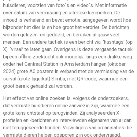
huisdieren, voorzien van foto´s en video´s. Met informatie
over datum van vermissing en uiterlijke kenmerken. De
inhoud is verhalend en bevat emotie: aangegeven wordt hoe
bijzonder het dier is en hoe groot het verdriet. De berichten
worden gelezen en gedeeld, en bereiken al gauw veel
mensen. Een andere tactiek is een bericht via ‘hashtags’ (op
X) ‘viraal’ te laten gaan. Overigens is deze vergaande tactiek
bij een offline zoektocht ook mogelijk: langs een drukke weg
onder het Centraal Station in Amsterdam hangen (oktober
2024) grote A0 posters in verband met de vermissing van de
serval (grote tijgerkat) Simba, met QR-code, waarmee een
groot bereik gehaald zal worden.
Het effect van online zoeken is, volgens de onderzoekers,
dat vermiste huisdieren online aanwezig zijn, waarmee een
grote kans ontstaat op terugvinden. Zij analyseerden X-
profielen en -berichten en interviewden eigenaren van al dan
niet teruggekeerde honden. Vrijwilligers van organisaties die
vermiste dieren helpen opsporen zijn ook ondervraagd.