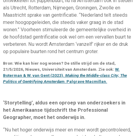
ontwikkelen tot yuppenbuurt, nu na Amsterdam ook in steden
als Utrecht, Rotterdam, Nijmegen, Groningen, Zwolle en
Maastricht sprake van gentrificatie. “Nederland telt steeds
meer hoogopgeleiden, die steeds vaker graag in de stad
wonen.” Voorheen stimuleerde de gemeentelijke overheid in
de hoofdstad gentrificatie ook wel om een vervallen buurt te
verbeteren. Nu wordt Amsterdam ‘vanzelf’ rijker en de druk
op populaire buurten rond het centrum groter.
Bron: Wie kan hier nog wonen? De stille strijd om de stad,
21/5/2026, Nieuws, Universiteit van Amsterdam. Zie ook:
W.
Boterman & W. van Gent (2023).
Making the Middle-class City; The
Politics of Gentrifying Amsterdam
. Palgrave Macmillan.
‘Storytelling’, aldus een oproep van onderzoekers in
het Amerikaanse tijdschrift the Professional
Geographer, moet het onderwijs in.
“Nu het hoger onderwijs meer en meer wordt gecontroleerd,