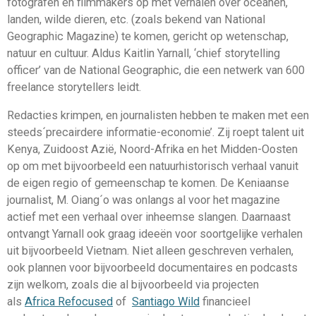
fotografen en filmmakers op met verhalen over oceanen,
landen, wilde dieren, etc. (zoals bekend van National
Geographic Magazine) te komen, gericht op wetenschap,
natuur en cultuur. Aldus Kaitlin Yarnall, ‘chief storytelling
officer’ van de National Geographic, die een netwerk van 600
freelance storytellers leidt.
Redacties krimpen, en journalisten hebben te maken met een
steeds´precairdere informatie-economie’. Zij roept talent uit
Kenya, Zuidoost Azië, Noord-Afrika en het Midden-Oosten
op om met bijvoorbeeld een natuurhistorisch verhaal vanuit
de eigen regio of gemeenschap te komen. De Keniaanse
journalist, M. Oiang´o was onlangs al voor het magazine
actief met een verhaal over inheemse slangen. Daarnaast
ontvangt Yarnall ook graag ideeën voor soortgelijke verhalen
uit bijvoorbeeld Vietnam. Niet alleen geschreven verhalen,
ook plannen voor bijvoorbeeld documentaires en podcasts
zijn welkom, zoals die al bijvoorbeeld via projecten
als
Africa Refocused
of
Santiago Wild
financieel