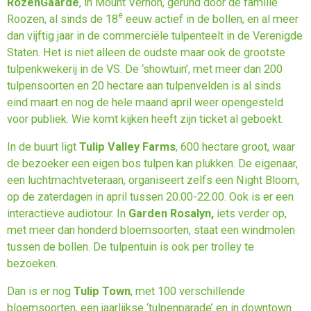
RozenGaarde
, in Mount Vernon, gerund door de familie
e
Roozen, al sinds de 18
eeuw actief in de bollen, en al meer
dan vijftig jaar in de commerciële tulpenteelt in de Verenigde
Staten. Het is niet alleen de oudste maar ook de grootste
tulpenkwekerij in de VS.
De ‘showtuin’, met meer dan 200
tulpensoorten en 20 hectare aan tulpenvelden is al sinds
eind maart en nog de hele maand april weer opengesteld
voor publiek. Wie komt kijken heeft zijn ticket al geboekt.
In de buurt ligt
Tulip Valley Farms
, 600 hectare groot, waar
de bezoeker een eigen bos tulpen kan plukken. De eigenaar,
een luchtmachtveteraan, organiseert zelfs een Night Bloom,
op de zaterdagen in april tussen 20.00-22.00. Ook is er een
interactieve audiotour. In
Garden Rosalyn,
iets verder op,
met meer dan honderd bloemsoorten, staat een windmolen
tussen de bollen. De tulpentuin is ook per trolley te
bezoeken.
Dan is er nog
Tulip Town
, met 100 verschillende
bloemsoorten, een jaarlijkse ‘tulpenparade’ en in downtown