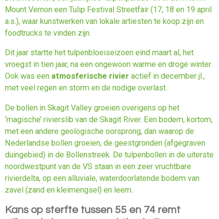
Mount Vernon een Tulip Festival Streetfair (17, 18 en 19 april
a.s.), waar kunstwerken van lokale artiesten te koop zijn en
foodtrucks te vinden zijn.
Dit jaar startte het tulpenbloeiseizoen eind maart al, het
vroegst in tien jaar, na een ongewoon warme en droge winter.
Ook was een
atmosferische rivier
actief in december jl.,
met veel regen en storm en de nodige overlast.
De bollen in Skagit Valley groeien overigens op het
‘magische’ rivierslib van de Skagit River. Een bodem, kortom,
met een andere geologische oorsprong, dan waarop de
Nederlandse bollen groeien, de geestgronden (afgegraven
duingebied) in de Bollenstreek. De tulpenbollen in de uiterste
noordwestpunt van de VS staan in een zeer vruchtbare
rivierdelta, op een alluviale, waterdoorlatende bodem van
zavel (zand en kleimengsel) en leem.
Kans op sterfte tussen 55 en 74 remt