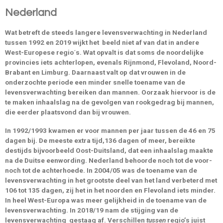
Nederland
Wat betreft de steeds langere levensverwachting in Nederland
tussen 1992 en 2019 wijkt het beeld niet af van dat in andere
West-Europese regio´s. Wat opvalt is dat soms de noordelijke
provincies iets achterlopen, evenals Rijnmond, Flevoland, Noord-
Brabant en Limburg. Daarnaast valt op dat vrouwen in de
onderzochte periode een minder snelle toename van de
levensverwachting bereiken dan mannen. Oorzaak hiervoor is de
te maken inhaalslag na de gevolgen van rookgedrag bij mannen,
die eerder plaatsvond dan bij vrouwen.
In 1992/1993 kwamen er voor mannen per jaar tussen de 46 en 75
dagen bij. De meeste extra tijd,136 dagen of meer, bereikte
destijds bijvoorbeeld Oost-Duitsland, dat een inhaalslag maakte
na de Duitse eenwording. Nederland behoorde noch tot de voor-
noch tot de achterhoede. In 2004/05 was de toename van de
levensverwachting in het grootste deel van het land verbeterd met
106 tot 135 dagen, zij het in het noorden en Flevoland iets minder.
In heel West-Europa was meer gelijkheid in de toename van de
levensverwachting. In 2018/19 nam de stijging van de
levensverwachting gestaag af. Verschillen
tussen
regio’s juist