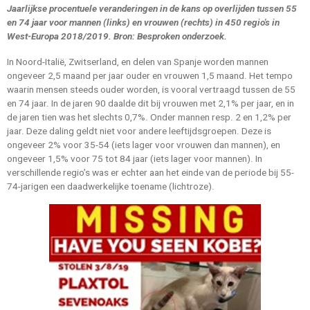
Jaarlijkse procentuele veranderingen in de kans op overlijden tussen 55
en 74 jaar voor mannen (links) en vrouwen (rechts) in 450 regio's in
West-Europa 2018/2019. Bron: Besproken onderzoek.
In Noord-Italië, Zwitserland, en delen van Spanje worden mannen
ongeveer 2,5 maand per jaar ouder en vrouwen 1,5 maand. Het tempo
waarin mensen steeds ouder worden, is vooral vertraagd tussen de 55
en 74 jaar. In de jaren 90 daalde dit bij vrouwen met 2,1% per jaar, en in
de jaren tien was het slechts 0,7%. Onder mannen resp. 2 en 1,2% per
jaar. Deze daling geldt niet voor andere leeftijdsgroepen. Deze is
ongeveer 2% voor 35-54 (iets lager voor vrouwen dan mannen), en
ongeveer 1,5% voor 75 tot 84 jaar (iets lager voor mannen). In
verschillende regio’s was er echter aan het einde van de periode bij 55-
74-jarigen een daadwerkelijke toename (lichtroze).