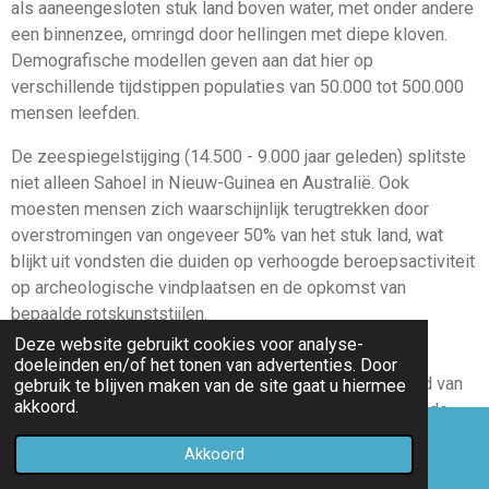
als aaneengesloten stuk land boven water, met onder andere
een binnenzee, omringd door hellingen met diepe kloven.
Demografische modellen geven aan dat hier op
verschillende tijdstippen populaties van 50.000 tot 500.000
mensen leefden.
De zeespiegelstijging (14.500 - 9.000 jaar geleden) splitste
niet alleen Sahoel in Nieuw-Guinea en Australië. Ook
moesten mensen zich waarschijnlijk terugtrekken door
overstromingen van ongeveer 50% van het stuk land, wat
blijkt uit vondsten die duiden op verhoogde beroepsactiviteit
op archeologische vindplaatsen en de opkomst van
bepaalde rotskunststijlen.
Deze website gebruikt cookies voor analyse-
Kaart van Sahul met de omvang van het nu onder water
doeleinden en/of het tonen van advertenties. Door
liggende continentaal plat (donkergrijs), met het gebied van
gebruik te blijven maken van de site gaat u hiermee
akkoord.
het noordwestelijk plat afgebakend door een gestippelde
zwarte lijn. Zwarte cirkels: vindplaatsen van vroege
Akkoord
E-mailadres
bijltechnologie. Grijze cirkels: vindplaatsen zonder vroeg-
bijltechnologie. Witte cirkels: vindplaatsen van laat-