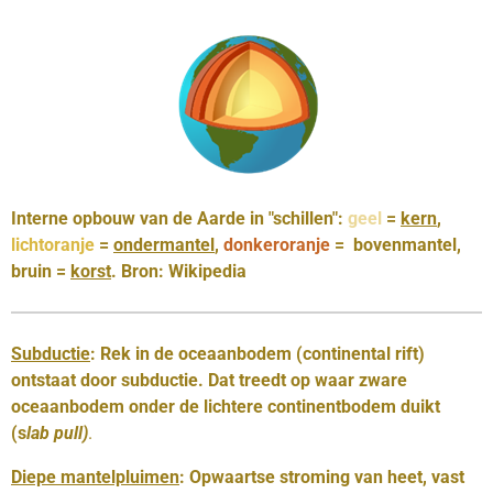
Interne opbouw van de Aarde in "schillen":
geel
=
kern
,
lichtoranje
=
ondermantel
,
donkeroranje
=
bovenmantel,
bruin
=
korst
. Bron: Wikipedia
Subductie
:
Rek in de oceaanbodem (continental rift)
ontstaat door subductie. Dat treedt op waar zware
oceaanbodem onder de lichtere continentbodem duikt
(s
lab pull)
.
Diepe mantelpluimen
: O
pwaartse stroming van heet, vast