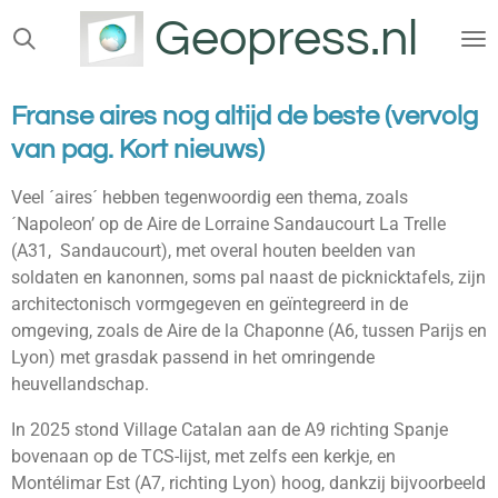
Geopress.nl
Ga
direct
naar
de
Franse aires nog altijd de beste (vervolg
hoofdinhoud
van pag. Kort nieuws)
Veel ´aires´ hebben tegenwoordig een thema, zoals
´Napoleon’ op de Aire de Lorraine Sandaucourt La Trelle
(A31, Sandaucourt), met overal houten beelden van
soldaten en kanonnen, soms pal naast de picknicktafels, zijn
architectonisch vormgegeven en geïntegreerd in de
omgeving, zoals de Aire de la Chaponne (A6, tussen Parijs en
Lyon) met grasdak passend in het omringende
heuvellandschap.
In 2025 stond Village Catalan aan de A9 richting Spanje
bovenaan op de TCS-lijst, met zelfs een kerkje, en
Montélimar Est (A7, richting Lyon) hoog, dankzij bijvoorbeeld