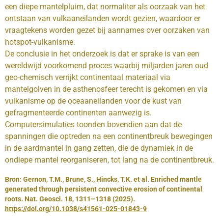
een diepe mantelpluim, dat normaliter als oorzaak van het
ontstaan van vulkaaneilanden wordt gezien, waardoor er
vraagtekens worden gezet bij aannames over oorzaken van
hotspot-vulkanisme.
De conclusie in het onderzoek is dat er sprake is van een
wereldwijd voorkomend proces waarbij miljarden jaren oud
geo-chemisch verrijkt continentaal materiaal via
mantelgolven in de asthenosfeer terecht is gekomen en via
vulkanisme op de oceaaneilanden voor de kust van
gefragmenteerde continenten aanwezig is.
Computersimulaties toonden bovendien aan dat de
spanningen die optreden na een continentbreuk bewegingen
in de aardmantel in gang zetten, die de dynamiek in de
ondiepe mantel reorganiseren, tot lang na de continentbreuk.
Bron: Gernon, T.M., Brune, S., Hincks, T.K. et al. Enriched mantle
generated through persistent convective erosion of continental
roots. Nat. Geosci. 18, 1311–1318 (2025).
https://doi.org/10.1038/s41561-025-01843-9