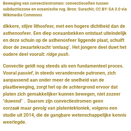
Beweging van convectiestromen: convectiecellen tussen
subductiezone en oceanische rug. Bron: Surachit, CC BY-SA 3.0 via
Wikimedia Commons
dikkere, stijve lithosfeer, met een hogere dichtheid dan de
asthenosfeer. Een diep oceaanbekken ontstaat uiteindelijk
en deze schuin op de asthenosfeer liggende plaat, schuift
door de zwaartekracht ‘omlaag’. Het jongere deel duwt het
oudere deel vooruit:
ridge push
.
Convectie geldt nog steeds als een fundamenteel proces.
Vooral
passief
, in steeds veranderende patronen, zich
aanpassend aan onder meer de snelheid van de
plaatbeweging, zorgt het op de achtergrond ervoor dat
platen zich gemakkelijker kunnen bewegen, niet zozeer
"duwend" . Daarom zijn convectiestromen geen
oorzaak
maar
gevolg
van platentektoniek, volgens een
studie uit 2014, die de gangbare wetenschappelijke kennis
weerlegde.