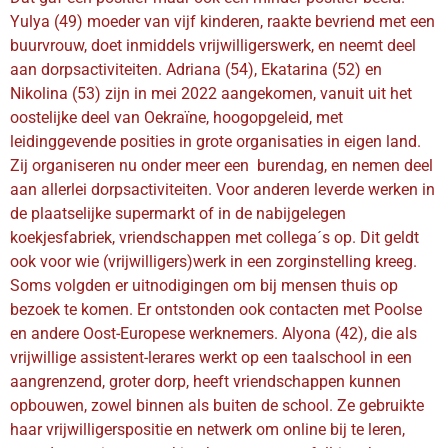
Yulya (49) moeder van vijf kinderen, raakte bevriend met een
buurvrouw, doet inmiddels vrijwilligerswerk, en neemt deel
aan dorpsactiviteiten. Adriana (54), Ekatarina (52) en
Nikolina (53) zijn in mei 2022 aangekomen, vanuit uit het
oostelijke deel van Oekraïne, hoogopgeleid, met
leidinggevende posities in grote organisaties in eigen land.
Zij organiseren nu onder meer een burendag, en nemen deel
aan allerlei dorpsactiviteiten. Voor anderen leverde werken in
de plaatselijke supermarkt of in de nabijgelegen
koekjesfabriek, vriendschappen met collega´s op. Dit geldt
ook voor wie (vrijwilligers)werk in een zorginstelling kreeg.
Soms volgden er uitnodigingen om bij mensen thuis op
bezoek te komen. Er ontstonden ook contacten met Poolse
en andere Oost-Europese werknemers. Alyona (42), die als
vrijwillige assistent-lerares werkt op een taalschool in een
aangrenzend, groter dorp, heeft vriendschappen kunnen
opbouwen, zowel binnen als buiten de school. Ze gebruikte
haar vrijwilligerspositie en netwerk om online bij te leren,